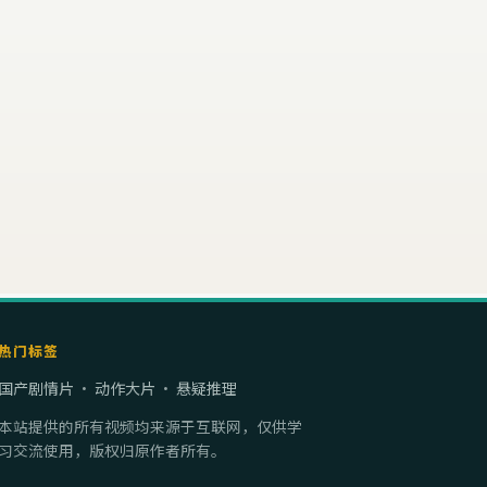
热门标签
国产剧情片
·
动作大片
·
悬疑推理
本站提供的所有视频均来源于互联网，仅供学
习交流使用，版权归原作者所有。