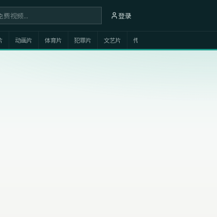
登录
片
动画片
体育片
犯罪片
文艺片
传记片
武侠片
古装剧